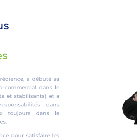
us
es
grédience, a débuté sa
o-commercial dans le
 et stabilisants) et a
sponsabilités dans
aux toujours dans le
es.
nce pour satisfaire les