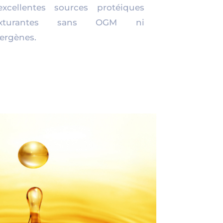
excellentes sources protéiques
exturantes sans OGM ni
lergènes.