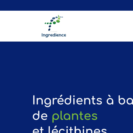
Ingrédients à b
de
plantes
et lécithines