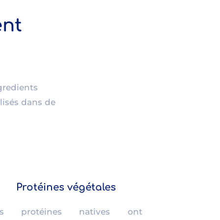
ent
gredients
ilisés dans de
Protéines végétales
es protéines natives ont