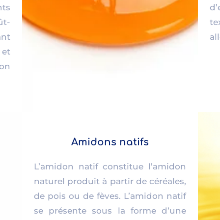
nts
d’
ût-
t
ant
al
et
ion
Amidons natifs
L’amidon natif constitue l’amidon
naturel produit
à partir de céréales,
de pois ou de fèves
. L’amidon natif
se présente sous la forme d’une