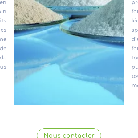
 en
p
in
f
its
lé
des
s
me
d’
de
f
de
t
us
pu
t
mo
Nous contacter