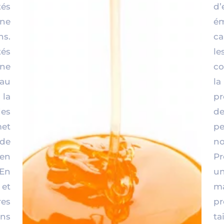
tés
d’
une
é
ns.
ca
és
le
une
co
eau
la
 la
pr
des
de
et
pe
de
no
 en
Pr
 En
u
 et
m
es
p
ns
t