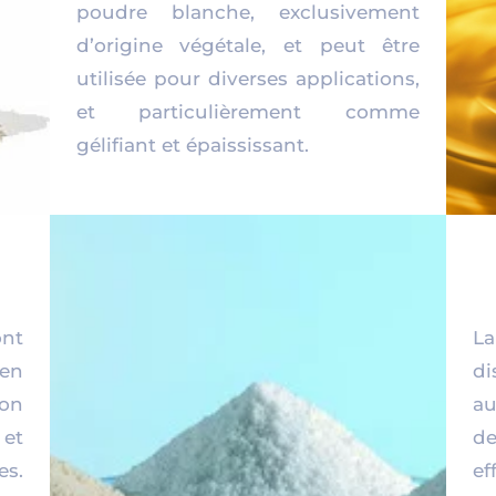
poudre blanche, exclusivement
d’origine végétale, et peut être
utilisée pour diverses applications,
et particulièrement comme
gélifiant et épaississant.
ont
L
en
di
on
au
 et
de
es.
e