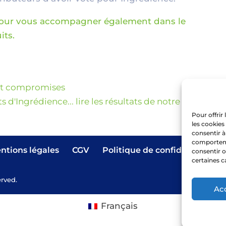
pour vous accompagner également dans le
its.
out compromises
ts d'Ingrédience... lire les résultats de notre
Pour offrir
les cookies
consentir à
comportemen
ntions légales
CGV
Politique de confidentialité
consentir o
certaines c
erved.
Ac
Français