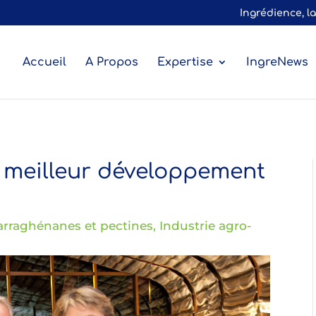
Ingrédience, l
Accueil
A Propos
Expertise
IngreNews
u meilleur développement
arraghénanes et pectines
,
Industrie agro-