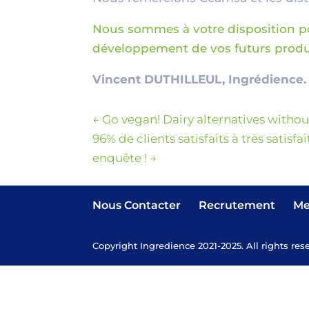
Nous sommes à votre disposition 
développement de vos futurs produ
Vincent DUTHILLEUL, Ingrédience.
←
Go vegan! Dairy alternatives with
96% de clients satisfaits à très satisfai
enquête !
→
Nous Contacter
Recrutement
Me
Copyright Ingredience 2021-2025. All rights res