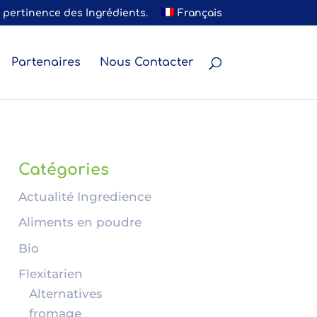
a pertinence des Ingrédients.
Français
Partenaires
Nous Contacter
Catégories
Actualité Ingredience
Aliments en poudre
Bio
Flexitarien
Alternatives
fromage